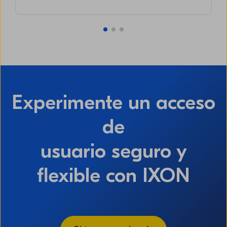
Experimente un acceso
de
usuario seguro y
flexible con IXON