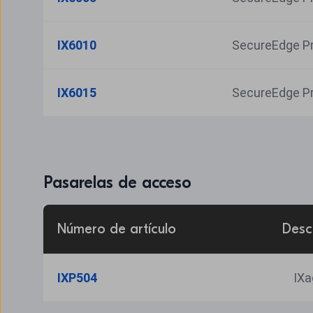
IX6010
SecureEdge Pr
IX6015
SecureEdge Pr
Pasarelas de acceso
Número de artículo
Desc
IXP504
    I