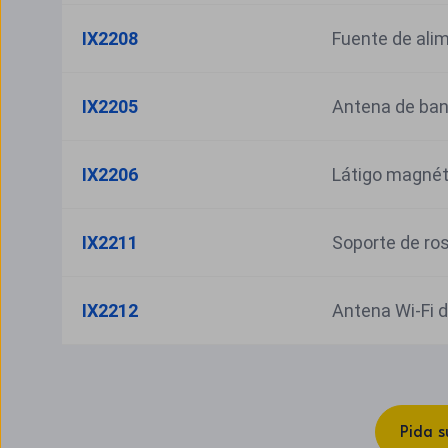
IX2208
Fuente de ali
IX2205
Antena de ban
IX2206
Látigo magnét
IX2211
Soporte de ros
IX2212
Antena Wi-Fi d
Pida s