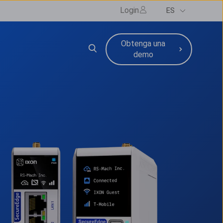
Login
ES
Obtenga una
cios
bmenu for Recursos
demo