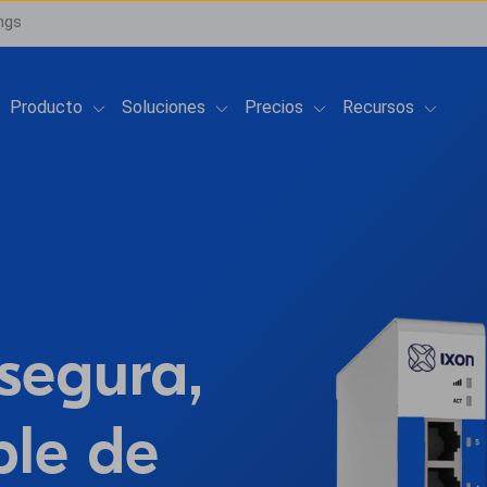
ngs
Show submenu for Producto
Show submenu for Soluciones
Show submenu for Pre
Show su
Producto
Soluciones
Precios
Recursos
segura,
ble de