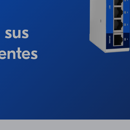
 sus
entes