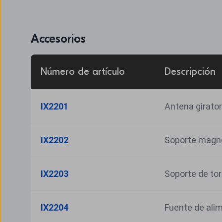
Accesorios
Número de artículo
Descripción
IX2201
Antena girato
IX2202
Soporte magné
IX2203
Soporte de tor
IX2204
Fuente de alim