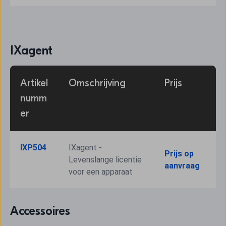
IXagent
Artikel
Omschrijving
Prijs
numm
er
IXP504
IXagent - 
Prijs op 
Levenslange licentie 
aanvraag
voor een apparaat
Accessoires