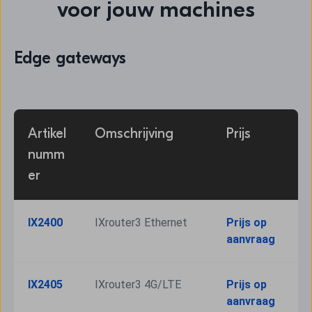
voor jouw machines
Edge gateways
Artikel
Omschrijving
Prijs
numm
er
IX2400
IXrouter3 Ethernet
Prijs op 
aanvraag
IX2405
IXrouter3 4G/LTE
Prijs op 
aanvraag