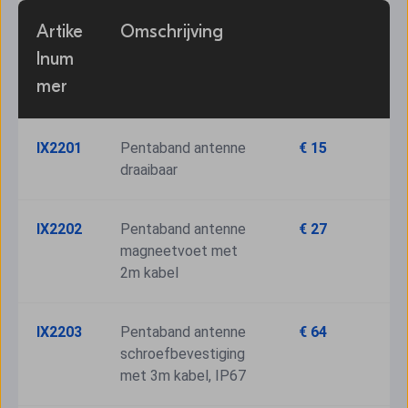
Artike
Omschrijving
lnum
mer
IX2201
Pentaband antenne 
€ 15
draaibaar
IX2202
Pentaband antenne 
€ 27
magneetvoet met 
2m kabel
IX2203
Pentaband antenne 
€ 64
schroefbevestiging 
met 3m kabel, IP67