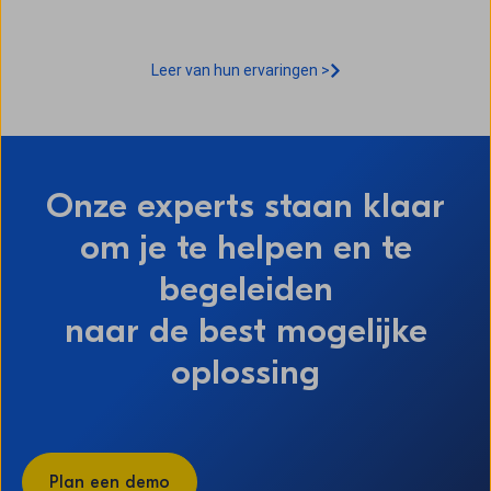
Leer van hun ervaringen >
Onze experts staan klaar
om je te helpen en te
begeleiden
naar de best mogelijke
oplossing
Plan een demo