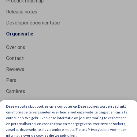
Product roadmap
Release notes
Developer documentatie
Organisatie
Over ons
Contact
Reviews
Pers
Carrières
Deze website slaat cookies op je computer op. Deze cookies worden gebruikt
om informatie te verzamelen over hoe je met onze website omgaat en om je te
Copyright © 2026 IXON B.V. All rights reserved.
onthouden. We gebruiken deze informatie om je surfervaring te verbeteren
en personaliseren, en voor analyse en meetgegevens over onze bezoekers,
Trust Center
zowel op deze website als via andere media. Zie ons Privacybeleid voor meer
Privacy & cookies
informatie over de cookies die we gebruiken.