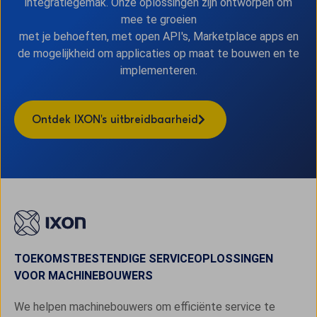
integratiegemak. Onze oplossingen zijn ontworpen om
mee te groeien
met je behoeften, met open API's, Marketplace apps en
de mogelijkheid om applicaties op maat te bouwen en te
implementeren.
Ontdek IXON's uitbreidbaarheid
TOEKOMSTBESTENDIGE SERVICEOPLOSSINGEN
VOOR MACHINEBOUWERS
We helpen machinebouwers om efficiënte service te