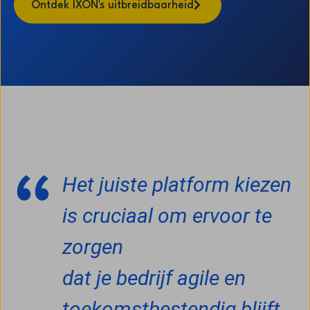
Ontdek IXON's uitbreidbaarheid
Het juiste platform kiezen
is cruciaal om ervoor te
zorgen
dat je bedrijf agile en
toekomstbestendig blijft.