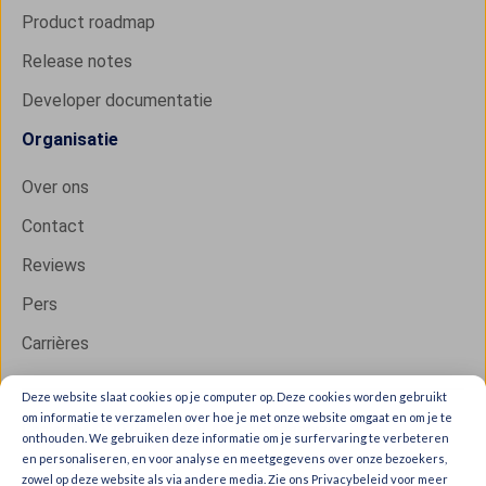
Product roadmap
Release notes
Developer documentatie
Organisatie
Over ons
Contact
Reviews
Pers
Carrières
Deze website slaat cookies op je computer op. Deze cookies worden gebruikt
om informatie te verzamelen over hoe je met onze website omgaat en om je te
Copyright © 2026 IXON B.V. All rights reserved.
onthouden. We gebruiken deze informatie om je surfervaring te verbeteren
en personaliseren, en voor analyse en meetgegevens over onze bezoekers,
Trust Center
zowel op deze website als via andere media. Zie ons Privacybeleid voor meer