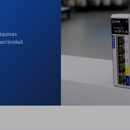
áquinas
nectividad