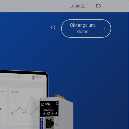
Login
ES
Obtenga una
cios
bmenu for Recursos
demo