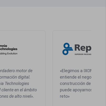
erdadero motor de
«Elegimos a IXON porqu
ormación digital.
entiende el negocio de l
ia Technologies
construcción de maquin
l cliente en el ámbito
puede apoyarnos en nu
ones de alto nivel».
reto»