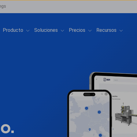
ngs
Show submenu for Producto
Show submenu for Soluciones
Show submenu for Pre
Show su
Producto
Soluciones
Precios
Recursos
o.