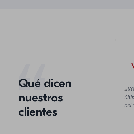
Qué dicen
IXO
«
nuestros
últ
del 
clientes