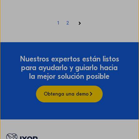
1
2
Siguiente
Nuestros expertos están listos
para ayudarlo y guiarlo hacia
la mejor solución posible
Obtenga una demo