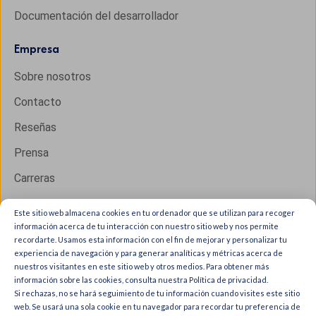
Documentación del desarrollador
Empresa
Sobre nosotros
Contacto
Reseñas
Prensa
Carreras
Este sitio web almacena cookies en tu ordenador que se utilizan para recoger
información acerca de tu interacción con nuestro sitio web y nos permite
Copyright © 2026 IXON B.V. All rights reserved.
recordarte. Usamos esta información con el fin de mejorar y personalizar tu
experiencia de navegación y para generar analíticas y métricas acerca de
Trust Center
nuestros visitantes en este sitio web y otros medios. Para obtener más
Privacy & cookies
información sobre las cookies, consulta nuestra Política de privacidad.
Si rechazas, no se hará seguimiento de tu información cuando visites este sitio
General terms & conditions
web. Se usará una sola cookie en tu navegador para recordar tu preferencia de