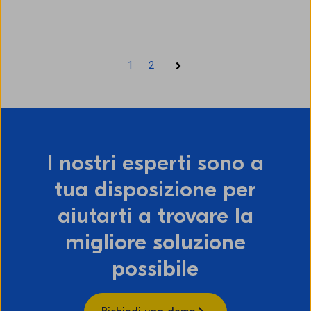
1
2
Il prossimo
I nostri esperti sono a
tua disposizione per
aiutarti a trovare la
migliore soluzione
possibile