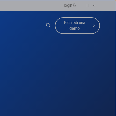
login
IT
Richiedi una
zi
nu for Risorse
demo