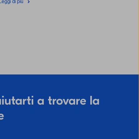
Leggi di più
iutarti a trovare la
e