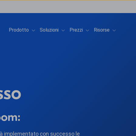
Show submenu for Prodotto
Show submenu for Soluzioni
Show submenu for Prez
Show subme
Prodotto
Soluzioni
Prezzi
Risorse
sso
oom:
 già implementato con successo le