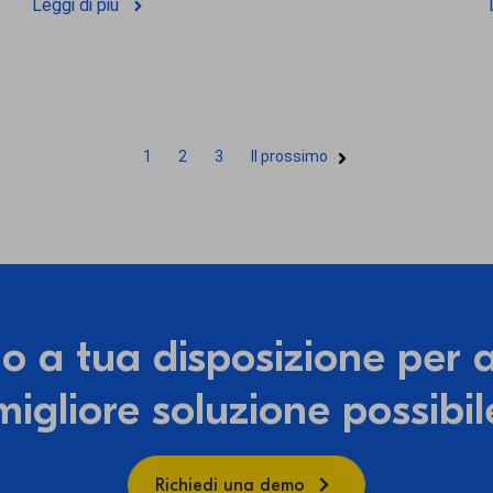
Leggi di più
1
2
3
Il prossimo
no a tua disposizione per a
migliore soluzione possibil
Richiedi una demo