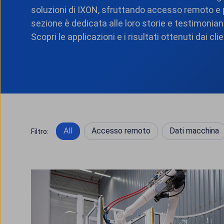
soluzioni di IXON, sfruttando accesso remoto e 
sezione è dedicata alle loro storie e testimonianz
Scopri le applicazioni e i risultati ottenuti dai cl
All
Accesso remoto
Dati macchina
Filtro: