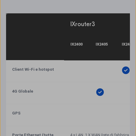
IXrouter3
IX2400
IX2405
IX2410
Client Wi-Fi e hotspot
4G Globale
GPS
Porte Ethernet (tutte 
4 x LAN, 1 X WAN (rete di fabbrica / c