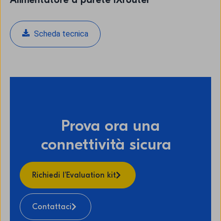
Scheda tecnica
Prova ora una
connettività sicura
Richiedi l’Evaluation kit
Contattaci