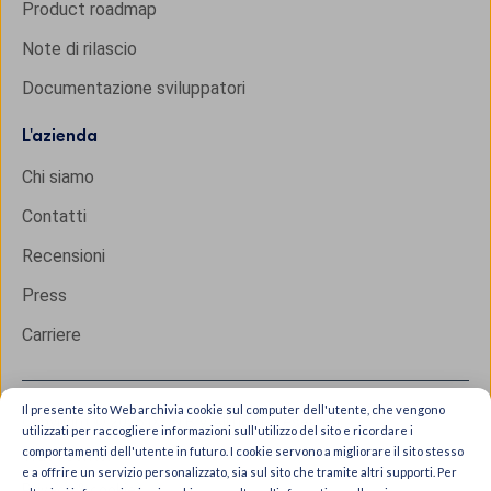
Product roadmap
Note di rilascio
Documentazione sviluppatori
L'
azienda
Chi siamo
Contatti
Recensioni
Press
Carriere
Il presente sito Web archivia cookie sul computer dell'utente, che vengono
Copyright © 2026 IXON B.V. All rights reserved.
utilizzati per raccogliere informazioni sull'utilizzo del sito e ricordare i
comportamenti dell'utente in futuro. I cookie servono a migliorare il sito stesso
Trust Center
e a offrire un servizio personalizzato, sia sul sito che tramite altri supporti. Per
Privacy & cookies