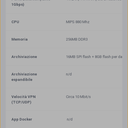
1Gbps)
CPU
MIPS 880 Mhz
Memoria
256MB DDR3
Archiviazione
16MB SPI flash + 8GB flash per data 
Archiviazione 
n/d
espandibile
Velocità VPN 
Circa 10 Mbit/s
(TCP/UDP)
App Docker 
n/d