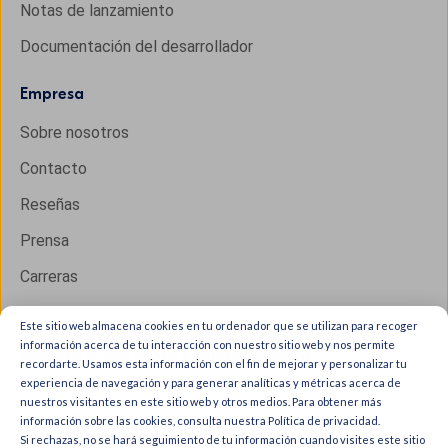
Notas de lanzamiento
Documentación del desarrollador
Empresa
Sobre nosotros
Contacto
Reseñas
Prensa
Carreras
Este sitio web almacena cookies en tu ordenador que se utilizan para recoger
información acerca de tu interacción con nuestro sitio web y nos permite
Copyright © 2026 IXON B.V. All rights reserved.
recordarte. Usamos esta información con el fin de mejorar y personalizar tu
experiencia de navegación y para generar analíticas y métricas acerca de
Trust Center
nuestros visitantes en este sitio web y otros medios. Para obtener más
Privacy & cookies
información sobre las cookies, consulta nuestra Política de privacidad.
Si rechazas, no se hará seguimiento de tu información cuando visites este sitio