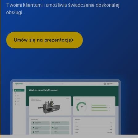
Twoimi klientami i umożliwia świadczenie doskonałej
obsługi.
Umów się na prezentację