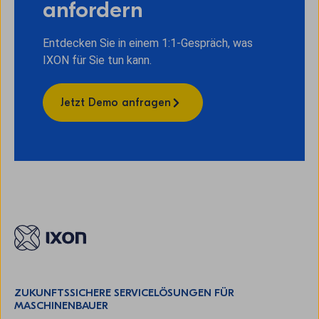
anfordern
Entdecken Sie in einem 1:1-Gespräch, was
IXON für Sie tun kann.
Jetzt Demo anfragen
ZUKUNFTSSICHERE SERVICELÖSUNGEN FÜR
MASCHINENBAUER