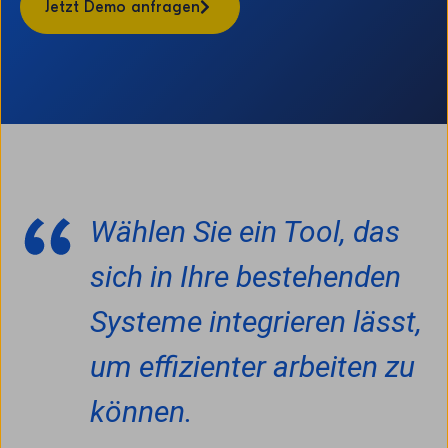
Jetzt Demo anfragen
Wählen Sie ein Tool, das
sich in Ihre bestehenden
Systeme integrieren lässt,
um effizienter arbeiten zu
können.