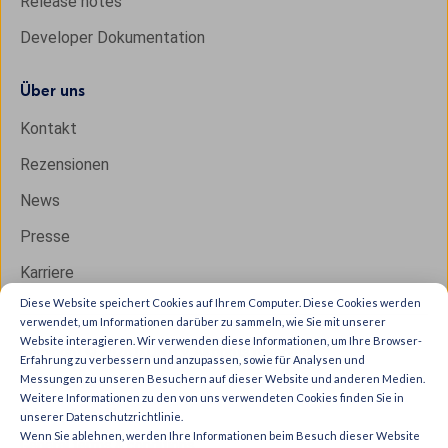
Release notes
Developer Dokumentation
Über uns
Kontakt
Rezensionen
News
Presse
Karriere
Diese Website speichert Cookies auf Ihrem Computer. Diese Cookies werden
verwendet, um Informationen darüber zu sammeln, wie Sie mit unserer
Website interagieren. Wir verwenden diese Informationen, um Ihre Browser-
Copyright © 2026 IXON B.V. All rights reserved.
Erfahrung zu verbessern und anzupassen, sowie für Analysen und
Messungen zu unseren Besuchern auf dieser Website und anderen Medien.
Trust Center
Weitere Informationen zu den von uns verwendeten Cookies finden Sie in
Privacy & cookies
unserer Datenschutzrichtlinie.
Wenn Sie ablehnen, werden Ihre Informationen beim Besuch dieser Website
General terms & conditions