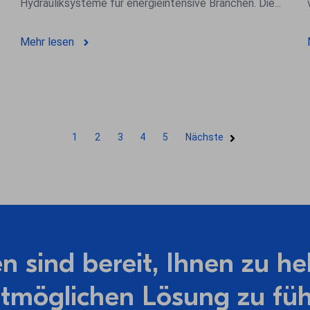
Hydrauliksysteme für energieintensive Branchen. Die...
Mehr lesen
1
2
3
4
5
Nächste
 sind bereit, Ihnen zu he
tmöglichen Lösung zu fü