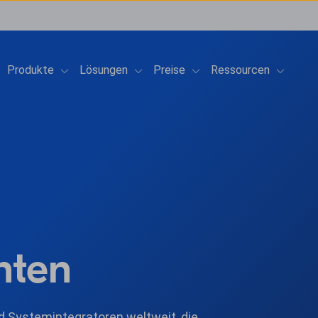
Show submenu for Produkte
Show submenu for Lösungen
Show submenu for Preis
Show su
Produkte
Lösungen
Preise
Ressourcen
hten
d Systemintegratoren weltweit, die