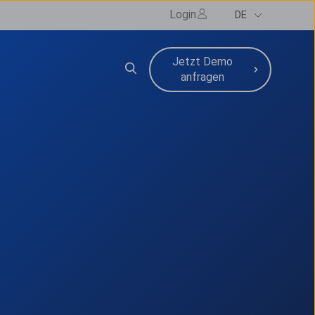
Login
DE
Jetzt Demo
e
bmenu for Ressourcen
anfragen