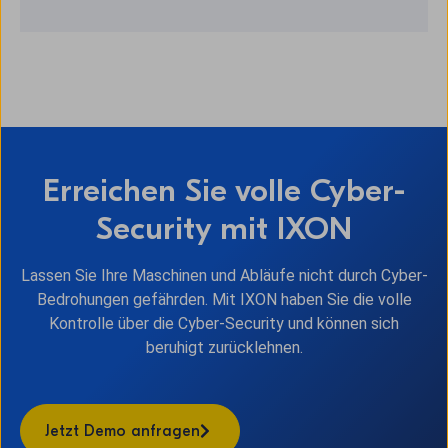
Erreichen Sie volle Cyber-
Security mit IXON
Lassen Sie Ihre Maschinen und Abläufe nicht durch Cyber-
Bedrohungen gefährden. Mit IXON haben Sie die volle
Kontrolle über die Cyber-Security und können sich
beruhigt zurücklehnen.
Jetzt Demo anfragen