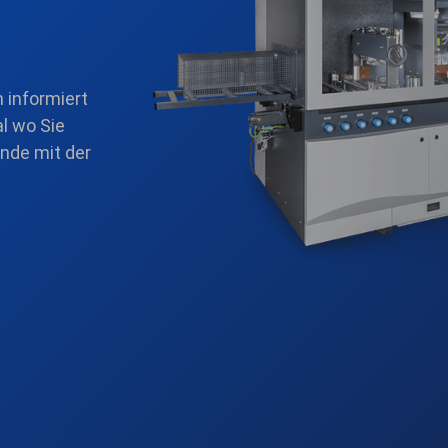
 informiert
l wo Sie
ände mit der