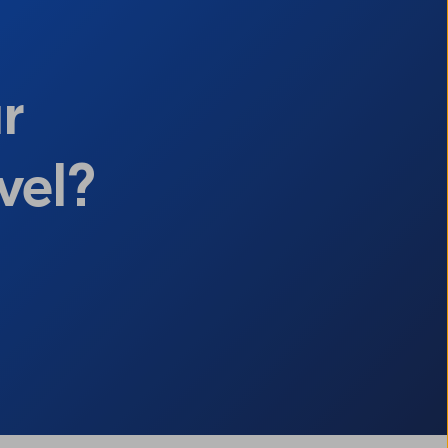
r
vel?