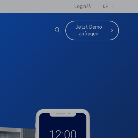
Login
DE
Jetzt Demo
e
bmenu for Ressourcen
anfragen