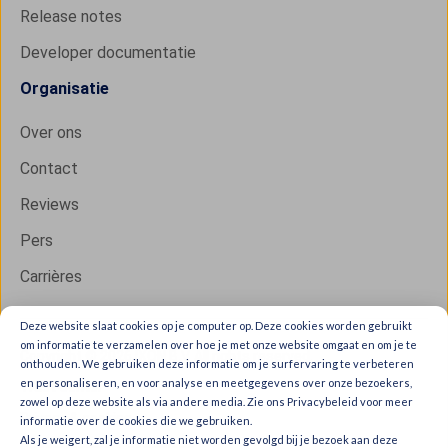
Release notes
Developer documentatie
Organisatie
Over ons
Contact
Reviews
Pers
Carrières
Deze website slaat cookies op je computer op. Deze cookies worden gebruikt
om informatie te verzamelen over hoe je met onze website omgaat en om je te
Copyright © 2026 IXON B.V. All rights reserved.
onthouden. We gebruiken deze informatie om je surfervaring te verbeteren
en personaliseren, en voor analyse en meetgegevens over onze bezoekers,
Trust Center
zowel op deze website als via andere media. Zie ons Privacybeleid voor meer
Privacy & cookies
informatie over de cookies die we gebruiken.
Als je weigert, zal je informatie niet worden gevolgd bij je bezoek aan deze