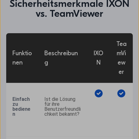
Sicherheitsmerkmale IXON
vs. TeamViewer
Tea
Funktio
Beschreibun
IXO
mVi
nen
g
N
ew
er
Einfach 
Ist die Lösung 
zu 
für ihre 
bediene
Benutzerfreundli
n
chkeit bekannt?