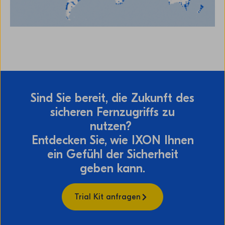
Sind Sie bereit, die Zukunft des
sicheren Fernzugriffs zu
nutzen?
Entdecken Sie, wie IXON Ihnen
ein Gefühl der Sicherheit
geben kann.
Trial Kit anfragen