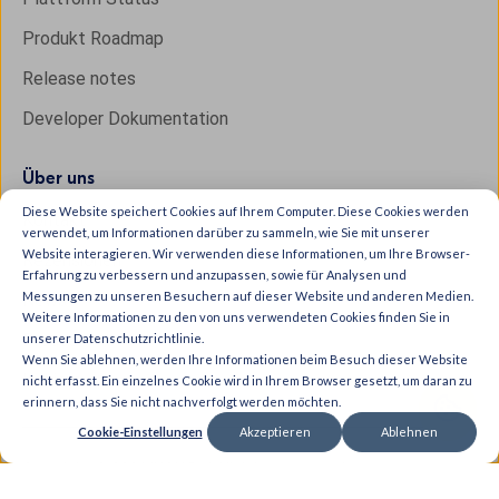
Produkt Roadmap
Release notes
Developer Dokumentation
Über uns
Diese Website speichert Cookies auf Ihrem Computer. Diese Cookies werden
Kontakt
verwendet, um Informationen darüber zu sammeln, wie Sie mit unserer
Website interagieren. Wir verwenden diese Informationen, um Ihre Browser-
Rezensionen
Erfahrung zu verbessern und anzupassen, sowie für Analysen und
Messungen zu unseren Besuchern auf dieser Website und anderen Medien.
News
Weitere Informationen zu den von uns verwendeten Cookies finden Sie in
Presse
unserer Datenschutzrichtlinie.
Wenn Sie ablehnen, werden Ihre Informationen beim Besuch dieser Website
Karriere
nicht erfasst. Ein einzelnes Cookie wird in Ihrem Browser gesetzt, um daran zu
erinnern, dass Sie nicht nachverfolgt werden möchten.
Cookie-Einstellungen
Akzeptieren
Ablehnen
Copyright © 2026 IXON B.V. All rights reserved.