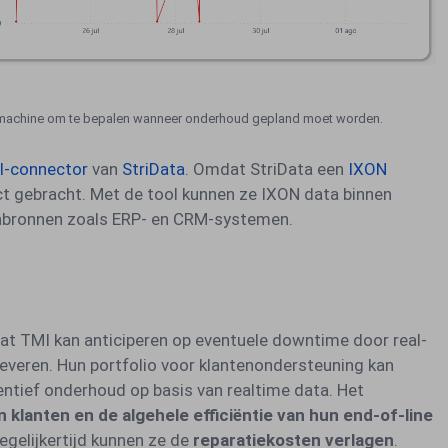
machine om te bepalen wanneer onderhoud gepland moet worden.
I-connector
van
StriData
. Omdat StriData een
IXON
ct gebracht. Met de tool kunnen ze IXON data binnen
abronnen zoals ERP- en CRM-systemen.
at TMI kan anticiperen op eventuele downtime door real-
 leveren. Hun portfolio voor klantenondersteuning kan
ntief onderhoud op basis van realtime data. Het
n klanten en de algehele efficiëntie van hun end-of-line
Tegelijkertijd kunnen ze de
reparatiekosten verlagen
.