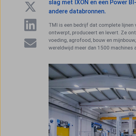
slag met IXON en een Power BI
andere databronnen.
TMI is een bedrijf dat complete lijnen
ontwerpt, produceert en levert. Ze on
voeding, agrofood, bouw en mijnbouw,
wereldwijd meer dan 1500 machines ac