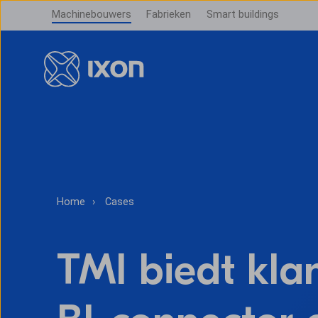
Machinebouwers
Fabrieken
Smart buildings
Home
Cases
TMI biedt kla