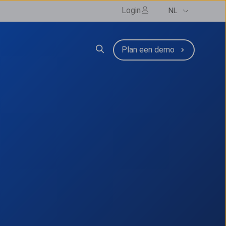
Login
NL
zen
submenu for Resources
Plan een demo