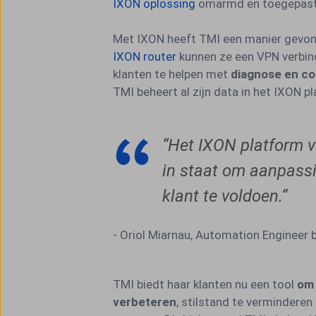
IXON oplossing
omarmd en toegepast 
Met IXON heeft TMI een manier gevond
IXON router
kunnen ze een VPN verbin
klanten te helpen met
diagnose en co
TMI beheert al zijn data in het IXON p
“Het IXON platform v
in staat om aanpass
klant te voldoen.“
- Oriol Miarnau, Automation Engineer b
TMI biedt haar klanten nu een tool
om 
verbeteren
, stilstand te verminderen