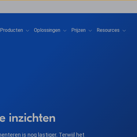
Show submenu for Producten
Show submenu for Oplossingen
Show submenu for Prij
Show 
Producten
Oplossingen
Prijzen
Resources
e inzichten
nteren is nog lastiger. Terwijl het