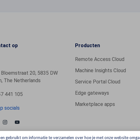
tact op
Producten
Remote Access Cloud
Machine Insights Cloud
 Bloemstraat 20, 5835 DW
, The Netherlands
Service Portal Cloud
Edge gateways
7 441 105
Marketplace apps
p socials
en gebruikt om informatie te verzamelen over hoe je met onze website omga