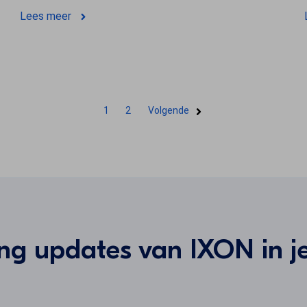
Lees meer
1
2
Volgende
g updates van IXON in j