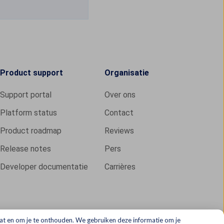
Product support
Organisatie
Support portal
Over ons
Platform status
Contact
Product roadmap
Reviews
Release notes
Pers
Developer documentatie
Carrières
at en om je te onthouden. We gebruiken deze informatie om je