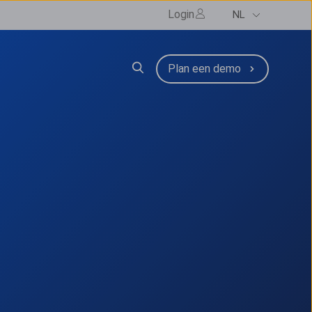
Login
NL
zen
submenu for Resources
Plan een demo