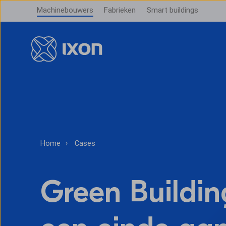
Machinebouwers
Fabrieken
Smart buildings
Home
Cases
Green Buildin