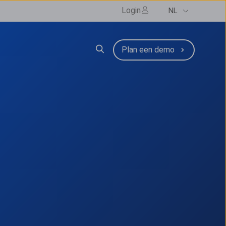
Login
NL
zen
submenu for Resources
Plan een demo