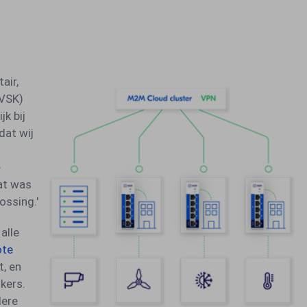
air,
(VSK)
jk bij
dat wij
e
Dat was
ossing.'
alle
ote
t, en
kers.
dere