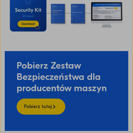
Pobierz Zestaw
Bezpieczeństwa dla
producentów maszyn
Pobierz tutaj