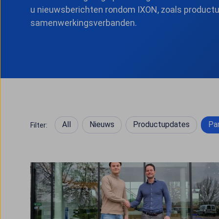
u nieuwsberichten rondom IXON, zoals product
samenwerkingsverbanden.
All
Nieuws
Productupdates
Pa
Filter: