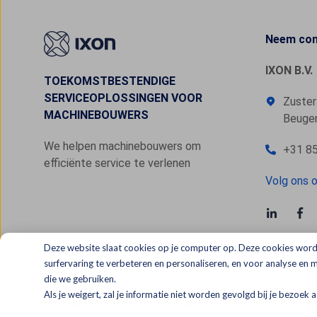
Neem con
IXON B.V.
TOEKOMSTBESTENDIGE
SERVICEOPLOSSINGEN VOOR
Zuster
MACHINEBOUWERS
Beugen
We helpen machinebouwers om
+31 85
efficiënte service te verlenen
Volg ons o
Deze website slaat cookies op je computer op. Deze cookies word
surfervaring te verbeteren en personaliseren, en voor analyse en
die we gebruiken.
Als je weigert, zal je informatie niet worden gevolgd bij je bezoek
Copyright © 2026 IXON B.V. All rights reserved.