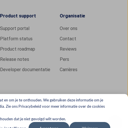
Product support
Organisatie
Support portal
Over ons
Platform status
Contact
Product roadmap
Reviews
Release notes
Pers
Developer documentatie
Carrières
at en om je te onthouden. We gebruiken deze informatie om je
ia. Zie ons Privacybeleid voor meer informatie over de cookies
nthouden dat je niet gevolgd wilt worden.
es
General terms & conditions
Legal documents