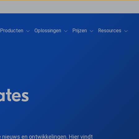
Show submenu for Producten
Show submenu for Oplossingen
Show submenu for Prij
Show 
Producten
Oplossingen
Prijzen
Resources
ates
 nieuws en ontwikkelingen. Hier vindt