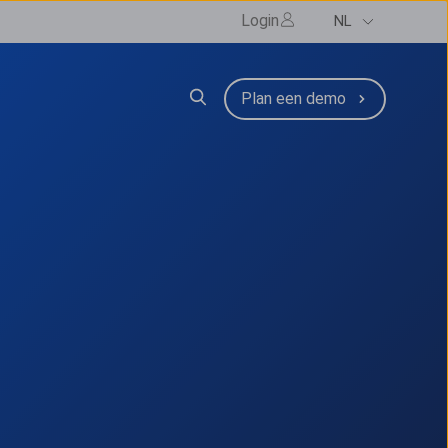
Login
NL
zen
submenu for Resources
Plan een demo