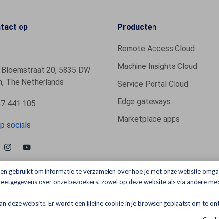
tact op
Producten
Remote Access Cloud
Machine Insights Cloud
 Bloemstraat 20, 5835 DW
, The Netherlands
Service Portal Cloud
Edge gateways
7 441 105
Marketplace apps
p socials
en gebruikt om informatie te verzamelen over hoe je met onze website omga
 meetgegevens over onze bezoekers, zowel op deze website als via andere med
 aan deze website. Er wordt een kleine cookie in je browser geplaatst om te o
Trust Center
Privacy & cooki