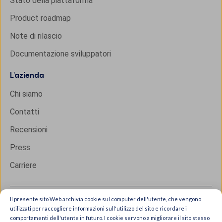
Stato della piattaforma
Product roadmap
Note di rilascio
Documentazione sviluppatori
L'
azienda
Chi siamo
Contatti
Recensioni
Press
Carriere
Il presente sito Web archivia cookie sul computer dell'utente, che vengono
Copyright © 2026 IXON B.V. All rights reserved.
utilizzati per raccogliere informazioni sull'utilizzo del sito e ricordare i
comportamenti dell'utente in futuro. I cookie servono a migliorare il sito stesso
Trust Center