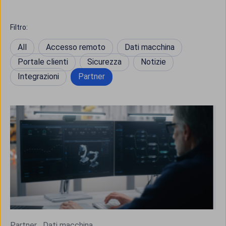
Filtro:
All
Accesso remoto
Dati macchina
Portale clienti
Sicurezza
Notizie
Integrazioni
Partner
Partner
Dati macchina