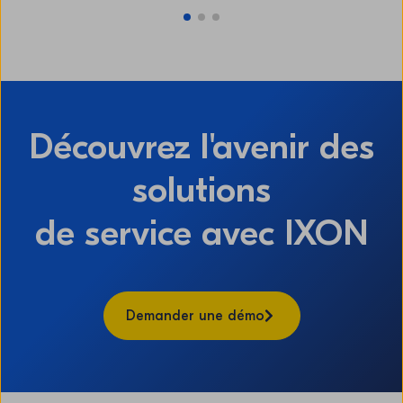
Découvrez l'avenir des
solutions
de service avec IXON
Demander une démo