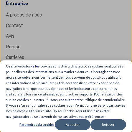
Entreprise
À propos de nous
Contact
Avis
Presse
Carrières
Ce site web stocke les cookies sur votre ordinateur. Ces cookies sont utilisés
pour collecter des informations sur la manière dont vous interagissez avec
notre site web et nous permettent de nous souvenir de vous. Nous utilisons
Copyright © 2026 IXON B.V. Tous droits réservés.
ces informations afin d'améliorer et de personnaliser votre expérience de
navigation, ainsi que pour les données et les indicateurs concernant nos
Trust Center
visiteurs à la fois sur ce site web et sur d'autres supports. Pour en savoir plus
Privacy statement
sur les cookies que nous utilisons, consultez notre Politique de confidentialité.
Si vous refusez l'utilisation des cookies, vos informations ne seront pas suivies
Conditions générales
lors de votre visite sur ce site. Un seul cookie sera utilisé dans votre
navigateur afin de se souvenir de ne pas suivre vos préférences.
Documents juridiques
Paramètres du cookies
Accepter
Refuser