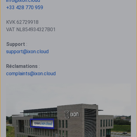
info@ixon.cloud
+33 428 770 959
KVK 62729918
VAT NL854934327B01
Support
:
support@ixon.cloud
Réclamations
:
complaints@ixon.cloud