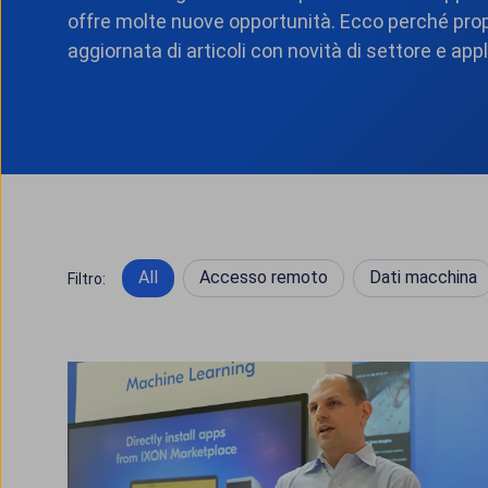
offre molte nuove opportunità. Ecco perché pr
aggiornata di articoli con novità di settore e appl
All
Accesso remoto
Dati macchina
Filtro: