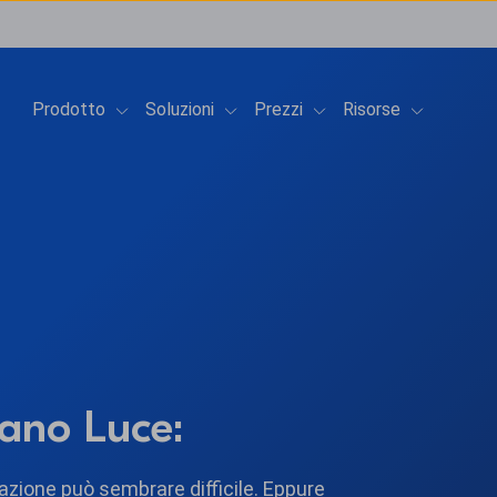
Show submenu for Prodotto
Show submenu for Soluzioni
Show submenu for Prez
Show subme
Prodotto
Soluzioni
Prezzi
Risorse
ano Luce:
azione può sembrare difficile. Eppure