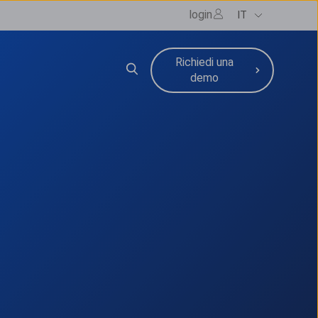
login
IT
Richiedi una
zi
nu for Risorse
demo